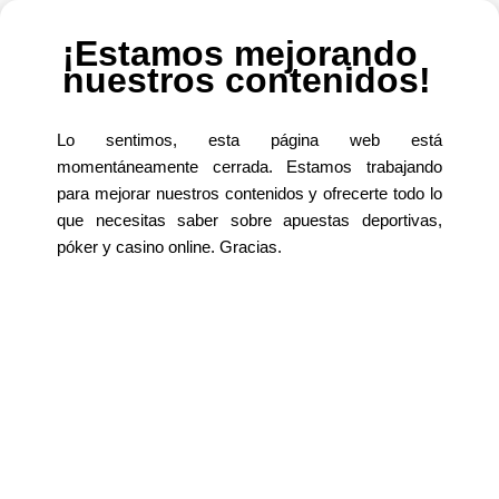
Nosotros y nuestros partners usamos cookies para personalizar su
contenido y crear una mejor experiencia para usted. Podemos
recopilar información no confidencial sobre su uso. Puede aceptar el
¡Estamos mejorando
uso de esta tecnología o administrar su configuración y así controlar
nuestros contenidos!
completamente la información.
Aviso Legal
Gestionar
Aceptar
Lo sentimos, esta página web está
Inicio
»
Trading básico
»
Videotutoriales
»
momentáneamente cerrada. Estamos trabajando
Funcionamiento de las carteras en Betfair
para mejorar nuestros contenidos y ofrecerte todo lo
(verificación identidad)
FUNCIONAMIENTO DE
que necesitas saber sobre apuestas deportivas,
póker y casino online. Gracias.
LAS CARTERAS EN
BETFAIR
(VERIFICACIÓN
IDENTIDAD)
You are missing some Flash content that
should appear here! Perhaps your browser
cannot display it, or maybe it did not initialize
correctly...
Las
carteras Betfair
son dos: la cartera