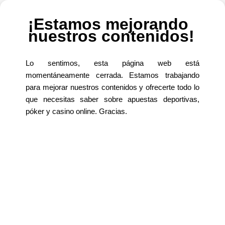
Nosotros y nuestros partners usamos cookies para personalizar su
contenido y crear una mejor experiencia para usted. Podemos
¡Estamos mejorando
recopilar información no confidencial sobre su uso. Puede aceptar el
nuestros contenidos!
uso de esta tecnología o administrar su configuración y así controlar
completamente la información.
Aviso Legal
Gestionar
Aceptar
Lo sentimos, esta página web está
momentáneamente cerrada. Estamos trabajando
para mejorar nuestros contenidos y ofrecerte todo lo
Enlaces primarios
que necesitas saber sobre apuestas deportivas,
póker y casino online. Gracias.
Trading Básico
Videos
Artículos
Trading Medio
Trading Avanzado
Buscar
FORO DE APUESTAS
Inicio
»
Trading básico
» Videotutoriales
Videos de nivel básico